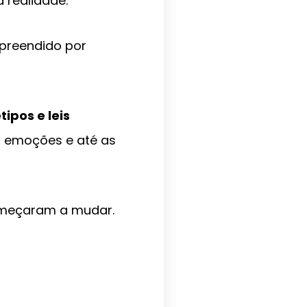
 realidade.
preendido por
tipos e leis
s emoções e até as
omeçaram a mudar.