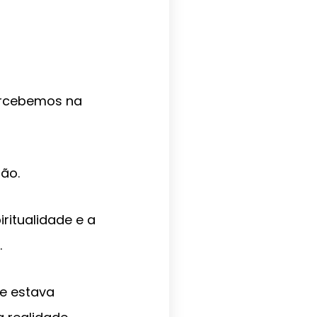
percebemos na
ão.
ritualidade e a
.
ue estava