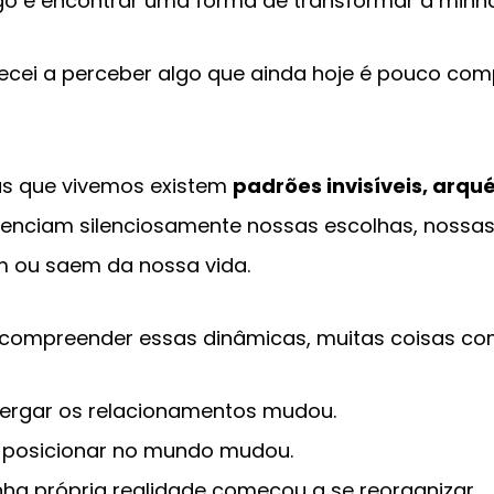
 e encontrar uma forma de transformar a minha
ei a perceber algo que ainda hoje é pouco com
ias que vivemos existem
padrões invisíveis, arqué
uenciam silenciosamente nossas escolhas, nossa
 ou saem da nossa vida.
compreender essas dinâmicas, muitas coisas c
ergar os relacionamentos mudou.
 posicionar no mundo mudou.
nha própria realidade começou a se reorganizar.