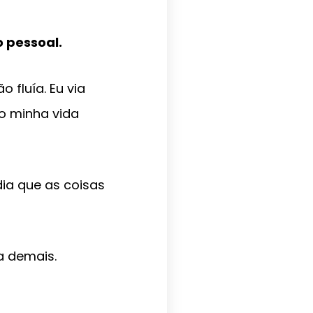
 pessoal.
 fluía. Eu via
o minha vida
ia que as coisas
a demais.