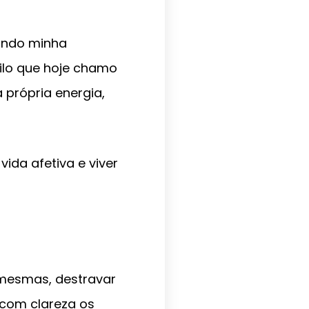
iando minha
lo que hoje chamo
a própria energia,
ida afetiva e viver
 mesmas, destravar
r com clareza os