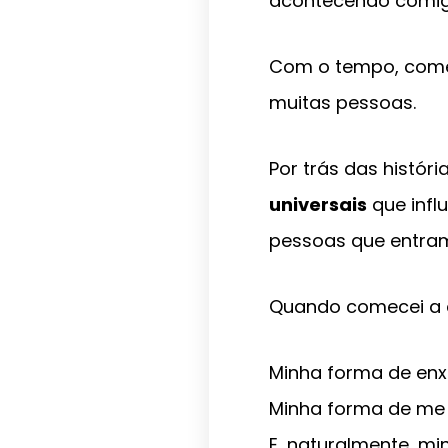
acontecendo comigo
Com o tempo, comec
muitas pessoas.
Por trás das histór
universais
que infl
pessoas que entram
Quando comecei a 
Minha forma de enx
Minha forma de me
E, naturalmente, mi