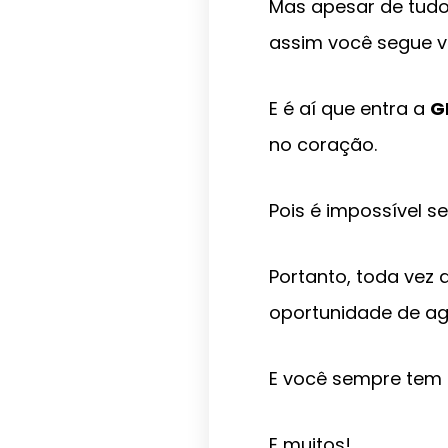
Mas apesar de tudo
assim você segue v
E é aí que entra a
G
no coração.
Pois é impossível se
Portanto, toda vez 
oportunidade de ag
E você sempre tem
E muitos!