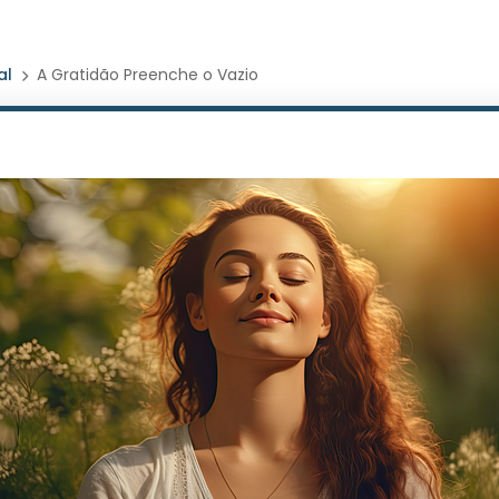
al
A Gratidão Preenche o Vazio