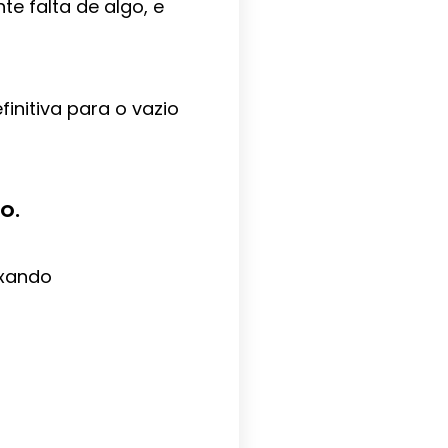
e falta de algo, e
initiva para o vazio
O.
ixando