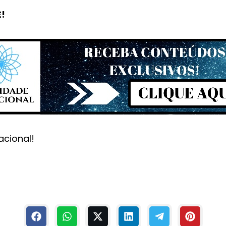
E!
acional!