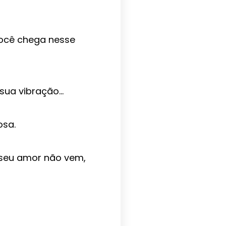
você chega nesse
sua vibração…
osa.
o seu amor não vem,