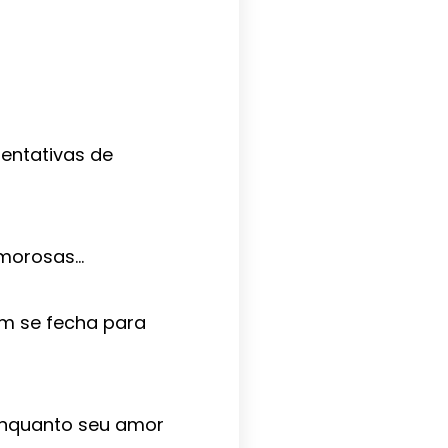
tentativas de
amorosas…
im se fecha para
enquanto seu amor