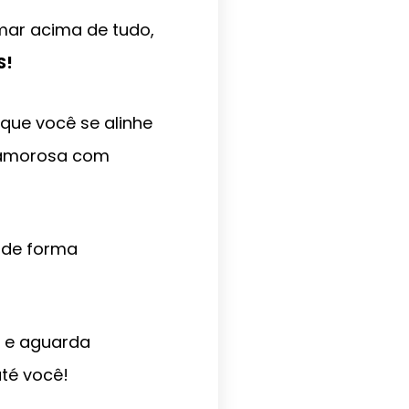
amar acima de tudo,
S!
 que você se alinhe
a amorosa com
 de forma
, e aguarda
té você!