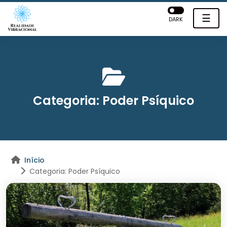
☰
DARK
Categoria:
Poder Psíquico
Início
Categoria: Poder Psíquico