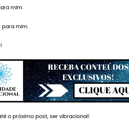
para mim.
r para mim.
!
té o próximo post, ser vibracional!