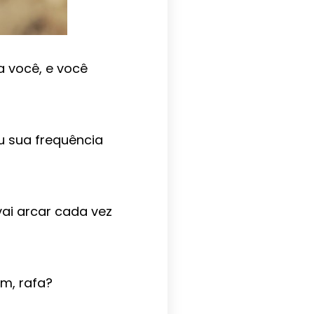
 você, e você
u sua frequência
vai arcar cada vez
im, rafa?