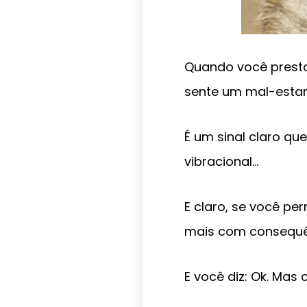
Quando você presta
sente um mal-estar
É um sinal claro q
vibracional…
E claro, se você pe
mais com consequê
E você diz: Ok. Mas